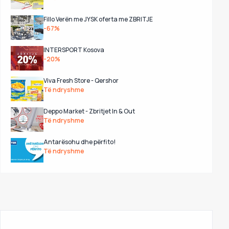
Fillo Verën me JYSK oferta me ZBRITJE
-67%
INTERSPORT Kosova
-20%
Viva Fresh Store - Qershor
Të ndryshme
Deppo Market - Zbritjet In & Out
Të ndryshme
Antarësohu dhe përfito!
Të ndryshme