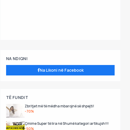
NA NDIQNI
Na Likoni në Facebook
TË FUNDIT
Zbritjet më të mëdha mbarojnë së shpejti!
-70%
Çmime Super të lira në Shumë kategori artikujsh!!!
-50%