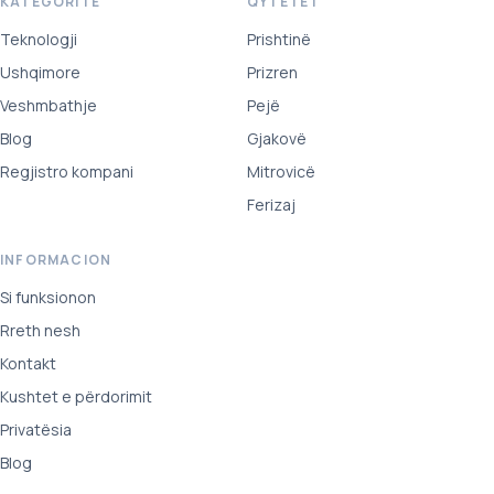
KATEGORITË
QYTETET
Teknologji
Prishtinë
Ushqimore
Prizren
Veshmbathje
Pejë
Blog
Gjakovë
Regjistro kompani
Mitrovicë
Ferizaj
INFORMACION
Si funksionon
Rreth nesh
Kontakt
Kushtet e përdorimit
Privatësia
Blog