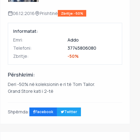
06.12.2016
Prishtinë
Zbritje: -50%
Informatat:
Emri:
Addo
Telefoni:
37745806080
Zbritje:
-50%
Përshkrimi:
Deri -50% në koleksionin e ri të Tom Tailor.
Grand Store kati i 2-të
Shpërnda:
Facebook
Twitter