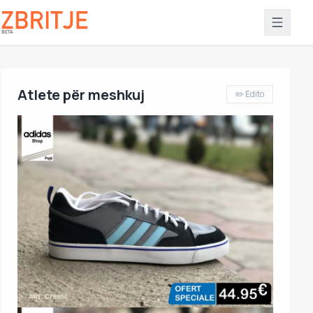
Atlete për meshkuj
✏️ Edito