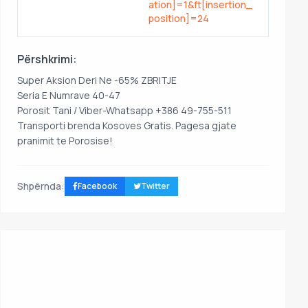
ation]=1&ft[insertion_
position]=24
Përshkrimi:
Super Aksion Deri Ne -65% ZBRITJE
Seria E Numrave 40-47
Porosit Tani / Viber-Whatsapp +386 49-755-511
Transporti brenda Kosoves Gratis. Pagesa gjate
pranimit te Porosise!
Shpërnda:
Facebook
Twitter