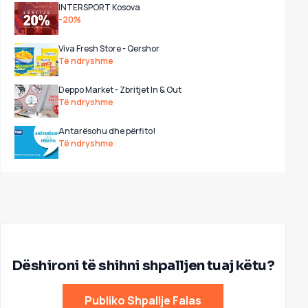
INTERSPORT Kosova
-20%
Viva Fresh Store - Qershor
Të ndryshme
Deppo Market - Zbritjet In & Out
Të ndryshme
Antarësohu dhe përfito!
Të ndryshme
Dëshironi të shihni shpalljen tuaj këtu?
Publiko Shpallje Falas