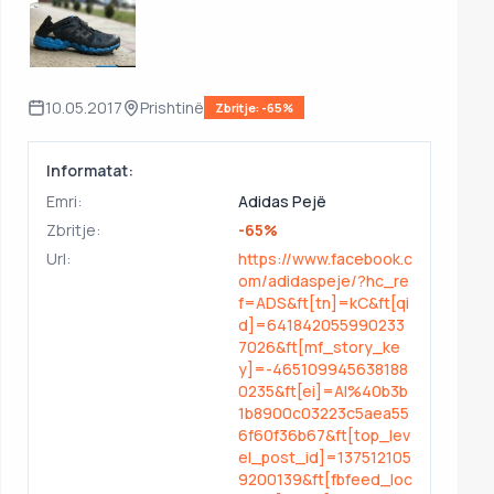
10.05.2017
Prishtinë
Zbritje: -65%
Informatat:
Emri:
Adidas Pejë
Zbritje:
-65%
Url:
https://www.facebook.c
om/adidaspeje/?hc_re
f=ADS&ft[tn]=kC&ft[qi
d]=641842055990233
7026&ft[mf_story_ke
y]=-465109945638188
0235&ft[ei]=AI%40b3b
1b8900c03223c5aea55
6f60f36b67&ft[top_lev
el_post_id]=137512105
9200139&ft[fbfeed_loc