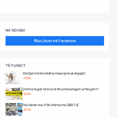
NA NDIQNI
Na Likoni në Facebook
TË FUNDIT
Zbritjet më të mëdha mbarojnë së shpejti!
-70%
Çmime Super të lira në Shumë kategori artikujsh!!!
-50%
Fillo Verën me JYSK oferta me ZBRITJE
-67%