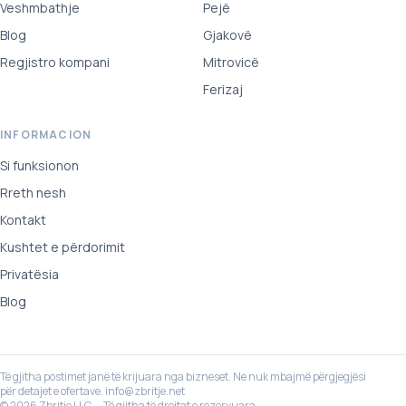
Veshmbathje
Pejë
Blog
Gjakovë
Regjistro kompani
Mitrovicë
Ferizaj
INFORMACION
Si funksionon
Rreth nesh
Kontakt
Kushtet e përdorimit
Privatësia
Blog
Të gjitha postimet janë të krijuara nga bizneset. Ne nuk mbajmë përgjegjësi
për detajet e ofertave.
info@zbritje.net
© 2026 Zbritje LLC — Të gjitha të drejtat e rezervuara