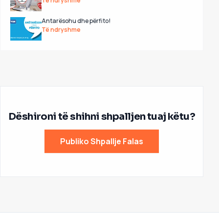
Të ndryshme
Antarësohu dhe përfito!
Të ndryshme
Dëshironi të shihni shpalljen tuaj këtu?
Publiko Shpallje Falas