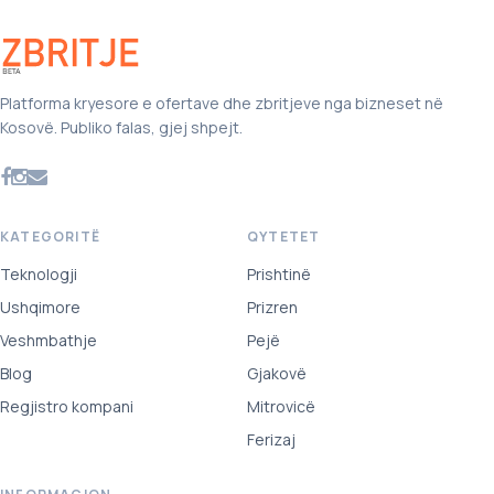
Platforma kryesore e ofertave dhe zbritjeve nga bizneset në
Kosovë. Publiko falas, gjej shpejt.
KATEGORITË
QYTETET
Teknologji
Prishtinë
Ushqimore
Prizren
Veshmbathje
Pejë
Blog
Gjakovë
Regjistro kompani
Mitrovicë
Ferizaj