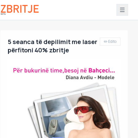
5 seanca të depilimit me laser
✏️ Edito
përfitoni 40% zbritje