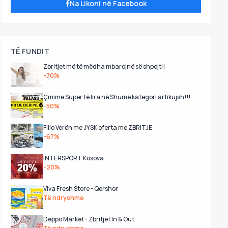
Na Likoni në Facebook
TË FUNDIT
Zbritjet më të mëdha mbarojnë së shpejti!
-70%
Çmime Super të lira në Shumë kategori artikujsh!!!
-50%
Fillo Verën me JYSK oferta me ZBRITJE
-67%
INTERSPORT Kosova
-20%
Viva Fresh Store - Qershor
Të ndryshme
Deppo Market - Zbritjet In & Out