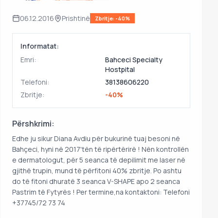
06.12.2016
Prishtinë
Zbritje: -40%
Informatat:
Emri:
Bahceci Specialty
Hostpital
Telefoni:
38138606220
Zbritje:
-40%
Përshkrimi:
Edhe ju sikur Diana Avdiu për bukurinë tuaj besoni në
Bahçeci, hyni në 2017'tën të ripërtërirë ! Nën kontrollën
e dermatologut, për 5 seanca të depilimit me laser në
gjithë trupin, mund të përfitoni 40% zbritje. Po ashtu
do të fitoni dhuratë 3 seanca V-SHAPE apo 2 seanca
Pastrim të Fytyrës ! Per termine,na kontaktoni: Telefoni
+37745/72 73 74