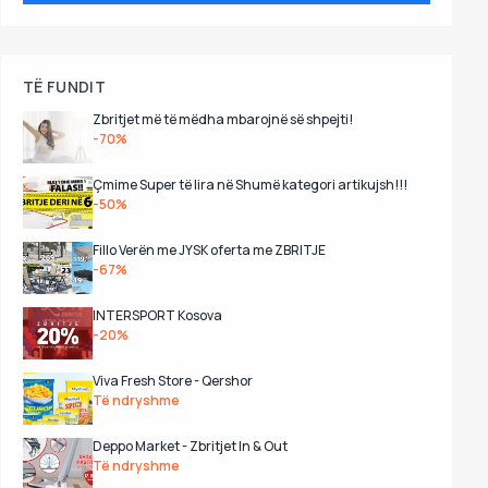
TË FUNDIT
Zbritjet më të mëdha mbarojnë së shpejti!
-70%
Çmime Super të lira në Shumë kategori artikujsh!!!
-50%
Fillo Verën me JYSK oferta me ZBRITJE
-67%
INTERSPORT Kosova
-20%
Viva Fresh Store - Qershor
Të ndryshme
Deppo Market - Zbritjet In & Out
Të ndryshme