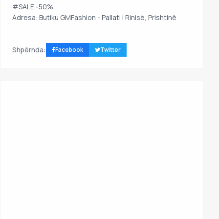
#SALE -50%
Adresa: Butiku GMFashion - Pallati i Rinisë, Prishtinë
Shpërnda:
Facebook
Twitter