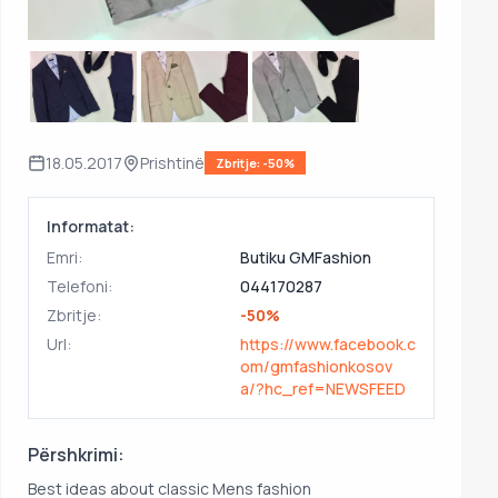
18.05.2017
Prishtinë
Zbritje: -50%
Informatat:
Emri:
Butiku GMFashion
Telefoni:
044170287
Zbritje:
-50%
Url:
https://www.facebook.c
om/gmfashionkosov
a/?hc_ref=NEWSFEED
Përshkrimi:
Best ideas about classic Mens fashion