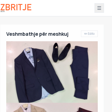
Veshmbathje për meshkuj
✏️ Edito