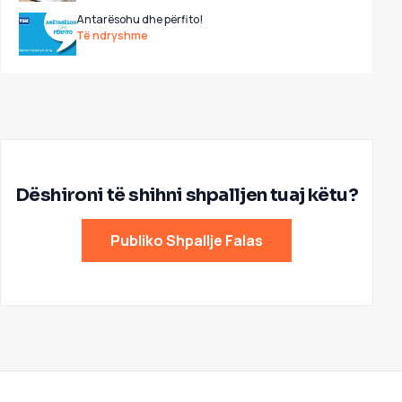
Antarësohu dhe përfito!
Të ndryshme
Dëshironi të shihni shpalljen tuaj këtu?
Publiko Shpallje Falas