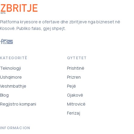
Platforma kryesore e ofertave dhe zbritjeve nga bizneset në
Kosovë. Publiko falas, gjej shpejt.
KATEGORITË
QYTETET
Teknologji
Prishtinë
Ushqimore
Prizren
Veshmbathje
Pejë
Blog
Gjakovë
Regjistro kompani
Mitrovicë
Ferizaj
INFORMACION