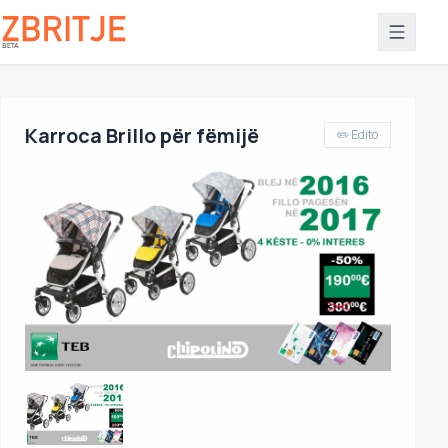
Karroca Brillo për fëmijë
✏️ Edito