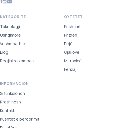
KATEGORITË
QYTETET
Teknologji
Prishtinë
Ushqimore
Prizren
Veshmbathje
Pejë
Blog
Gjakovë
Regjistro kompani
Mitrovicë
Ferizaj
INFORMACION
Si funksionon
Rreth nesh
Kontakt
Kushtet e përdorimit
Privatësia