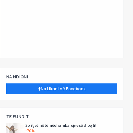
NA NDIQNI
Na Likoni në Facebook
TË FUNDIT
Zbritjet më të mëdha mbarojnë së shpejti!
-70%