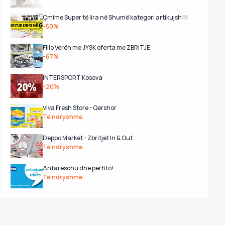
Çmime Super të lira në Shumë kategori artikujsh!!!
-50%
Fillo Verën me JYSK oferta me ZBRITJE
-67%
INTERSPORT Kosova
-20%
Viva Fresh Store - Qershor
Të ndryshme
Deppo Market - Zbritjet In & Out
Të ndryshme
Antarësohu dhe përfito!
Të ndryshme