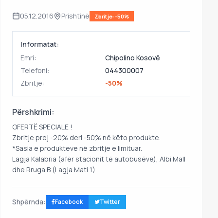
05.12.2016
Prishtinë
Zbritje: -50%
Informatat:
Emri:
Chipolino Kosovë
Telefoni:
044300007
Zbritje:
-50%
Përshkrimi:
OFERTË SPECIALE !
Zbritje prej -20% deri -50% në këto produkte.
*Sasia e produkteve në zbritje e limituar.
Lagja Kalabria (afër stacionit të autobusëve), Albi Mall
dhe Rruga B (Lagja Mati 1)
Shpërnda:
Facebook
Twitter