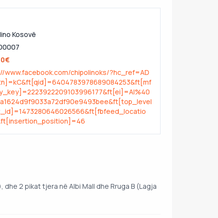
lino Kosovë
00007
00€
://www.facebook.com/chipolinoks/?hc_ref=AD
[tn]=kC&ft[qid]=6404783978689084253&ft[mf
ry_key]=2223922209103996177&ft[ei]=AI%40
ea1624d9f9033a72df90e9493bee&ft[top_level
_id]=1473280646026566&ft[fbfeed_locatio
ft[insertion_position]=46
 dhe 2 pikat tjera në Albi Mall dhe Rruga B (Lagja