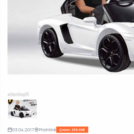
03.04.2017
Prishtinë
Çmimi: 299.00€