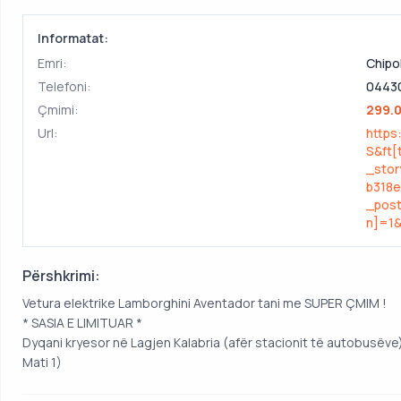
Informatat:
Emri:
Chipo
Telefoni:
0443
Çmimi:
299.
Url:
https
S&ft
_sto
b318
_post
n]=1&
Përshkrimi:
Vetura elektrike Lamborghini Aventador tani me SUPER ÇMIM !
* SASIA E LIMITUAR *
Dyqani kryesor në Lagjen Kalabria (afër stacionit të autobusëve),
Mati 1)