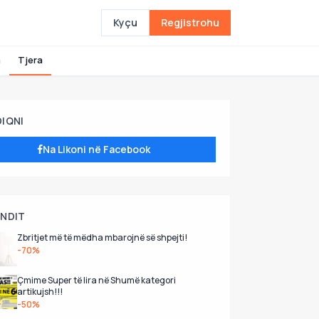
Kyçu
Regjistrohu
a
Tjera
DIQNI
Na Likoni në Facebook
UNDIT
Zbritjet më të mëdha mbarojnë së shpejti!
-70%
Çmime Super të lira në Shumë kategori
artikujsh!!!
-50%