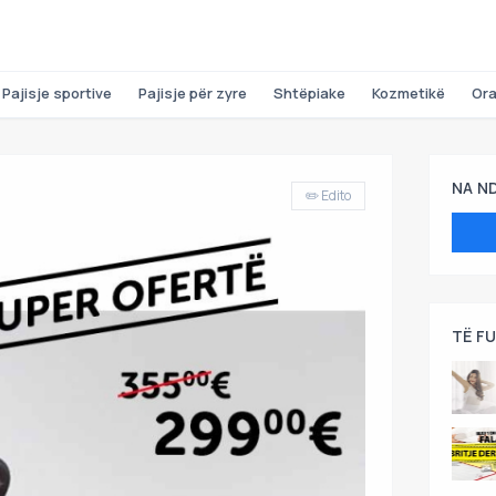
Pajisje sportive
Pajisje për zyre
Shtëpiake
Kozmetikë
Or
NA N
✏️ Edito
TË F