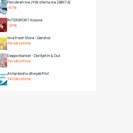
Fillo Verën me JYSK oferta me ZBRITJE
-67%
INTERSPORT Kosova
-20%
Viva Fresh Store - Qershor
Të ndryshme
Deppo Market - Zbritjet In & Out
Të ndryshme
Antarësohu dhe përfito!
Të ndryshme