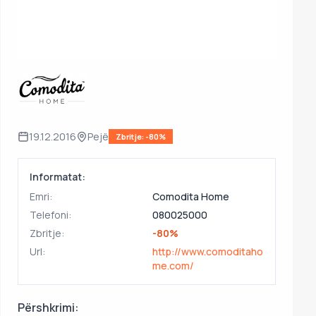
19.12.2016
Pejë
Zbritje: -80%
Informatat:
Emri:
Comodita Home
Telefoni:
080025000
Zbritje:
-80%
Url:
http://www.comoditaho
me.com/
Përshkrimi: