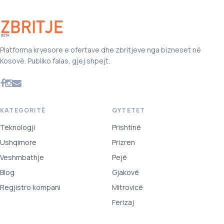
Platforma kryesore e ofertave dhe zbritjeve nga bizneset në
Kosovë. Publiko falas, gjej shpejt.
KATEGORITË
QYTETET
Teknologji
Prishtinë
Ushqimore
Prizren
Veshmbathje
Pejë
Blog
Gjakovë
Regjistro kompani
Mitrovicë
Ferizaj