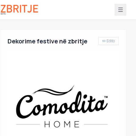
Dekorime festive në zbritje
✏️ Edito