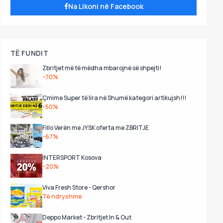
Na Likoni në Facebook
TË FUNDIT
Zbritjet më të mëdha mbarojnë së shpejti!
-70%
Çmime Super të lira në Shumë kategori artikujsh!!!
-50%
Fillo Verën me JYSK oferta me ZBRITJE
-67%
INTERSPORT Kosova
-20%
Viva Fresh Store - Qershor
Të ndryshme
Deppo Market - Zbritjet In & Out