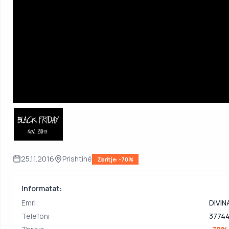
25.11.2016
Prishtinë
Zbritje: -70%
Informatat:
Emri:
DIVIN
Telefoni:
3774