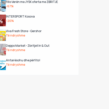
Fillo Verën me JYSK oferta me ZBRITJE
-67%
INTERSPORT Kosova
-20%
Viva Fresh Store - Qershor
Të ndryshme
Deppo Market - Zbritjet In & Out
Të ndryshme
Antarësohu dhe përfito!
Të ndryshme