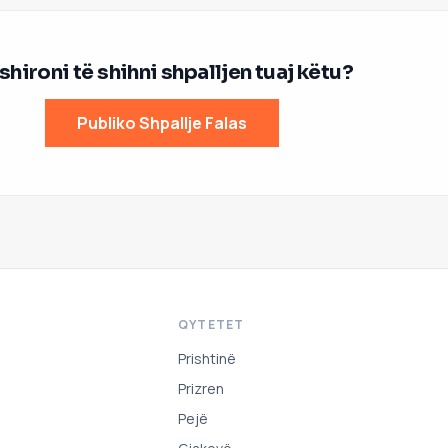
hironi të shihni shpalljen tuaj këtu?
Publiko Shpallje Falas
QYTETET
Prishtinë
Prizren
Pejë