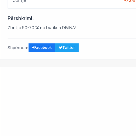
Zbritje:
-70%
Përshkrimi:
Zbritje 50-70 % ne butikun DIVINA!
Shpërnda:
Facebook
Twitter