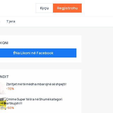
Kyçu
Regjistrohu
a
Tjera
DIQNI
Na Likoni në Facebook
UNDIT
Zbritjet më të mëdha mbarojnë së shpejti!
-70%
Çmime Super të lira në Shumë kategori
artikujsh!!!
-50%