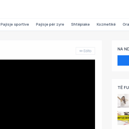
Pajisje sportive
Pajisje për zyre
Shtëpiake
Kozmetikë
Or
NA N
✏️ Edito
TË F