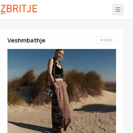
Veshmbathje
✏️ Edito