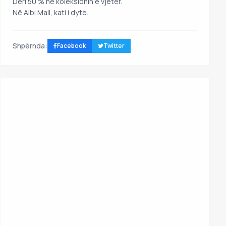
Deri 50 % në koleksionin e vjetër.
Në Albi Mall, kati i dytë.
Shpërnda:
Facebook
Twitter