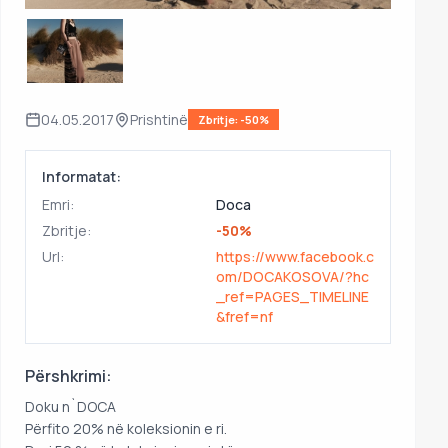
04.05.2017
Prishtinë
Zbritje: -50%
Informatat:
Emri:
Doca
Zbritje:
-50%
Url:
https://www.facebook.c
om/DOCAKOSOVA/?hc
_ref=PAGES_TIMELINE
&fref=nf
Përshkrimi:
Doku n`DOCA
Përfito 20% në koleksionin e ri.