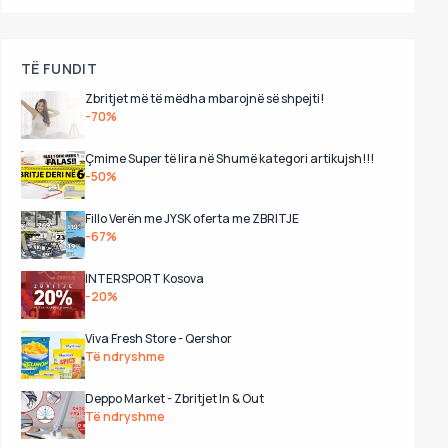
TË FUNDIT
Zbritjet më të mëdha mbarojnë së shpejti!
-70%
Çmime Super të lira në Shumë kategori artikujsh!!!
-50%
Fillo Verën me JYSK oferta me ZBRITJE
-67%
INTERSPORT Kosova
-20%
Viva Fresh Store - Qershor
Të ndryshme
Deppo Market - Zbritjet In & Out
Të ndryshme