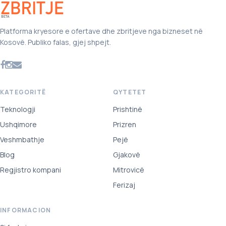
Platforma kryesore e ofertave dhe zbritjeve nga bizneset në
Kosovë. Publiko falas, gjej shpejt.
KATEGORITË
QYTETET
Teknologji
Prishtinë
Ushqimore
Prizren
Veshmbathje
Pejë
Blog
Gjakovë
Regjistro kompani
Mitrovicë
Ferizaj
INFORMACION