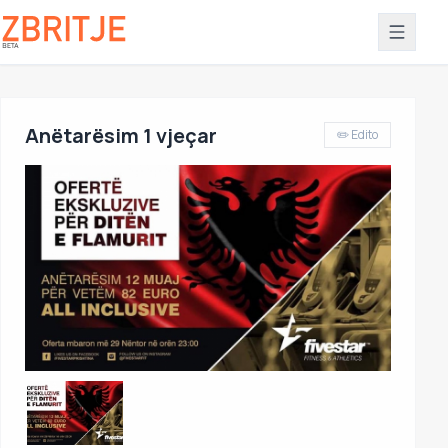
Anëtarësim 1 vjeçar
✏️ Edito