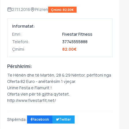
27.11.2016
Prizren
Çmimi: 82.00€
Informatat:
Emri:
Fivestar Fitness
Telefoni:
37745555888
Çmimi:
82.00€
Përshkrimi:
Te Hënën dhe të Martën, 28 & 29 Nëntor, përfitoni nga
Oferta 82 Euro - anëtarësim 1 vjeçar.
Urime Festa e Flamurit !
Oferta vlen për të gjitha qytetet.
http://www.fivestarfit.net/
Shpërnda:
Facebook
Twitter