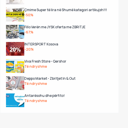
Çmime Super të lira në Shumë kategori artikujsh!!!
-50%
Fillo Verën me JYSK oferta me ZBRITJE
-67%
INTERSPORT Kosova
-20%
Viva Fresh Store - Qershor
Të ndryshme
Deppo Market - Zbritjet In & Out
Të ndryshme
Antarësohu dhe përfito!
Të ndryshme