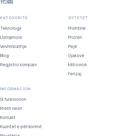
KATEGORITË
QYTETET
Teknologji
Prishtinë
Ushqimore
Prizren
Veshmbathje
Pejë
Blog
Gjakovë
Regjistro kompani
Mitrovicë
Ferizaj
INFORMACION
Si funksionon
Rreth nesh
Kontakt
Kushtet e përdorimit
Privatësia