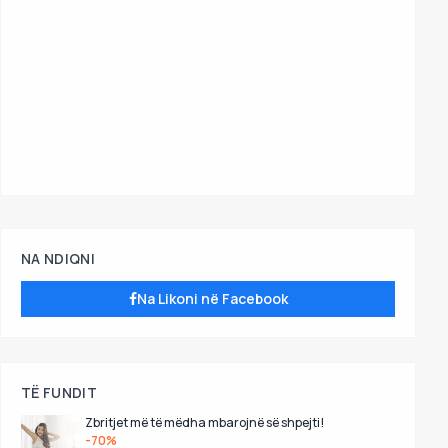
NA NDIQNI
Na Likoni në Facebook
TË FUNDIT
Zbritjet më të mëdha mbarojnë së shpejti!
-70%