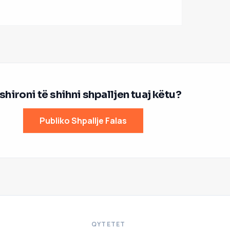
hironi të shihni shpalljen tuaj këtu?
Publiko Shpallje Falas
QYTETET