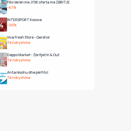
Fillo Verën me JYSK oferta me ZBRITJE
-67%
INTERSPORT Kosova
-20%
Viva Fresh Store - Qershor
Të ndryshme
Deppo Market - Zbritjet In & Out
Të ndryshme
Antarësohu dhe përfito!
Të ndryshme