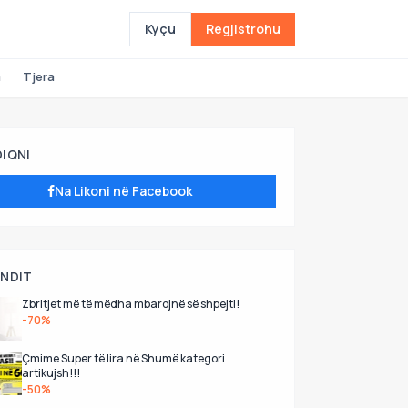
Kyçu
Regjistrohu
a
Tjera
DIQNI
Na Likoni në Facebook
UNDIT
Zbritjet më të mëdha mbarojnë së shpejti!
-70%
Çmime Super të lira në Shumë kategori
artikujsh!!!
-50%