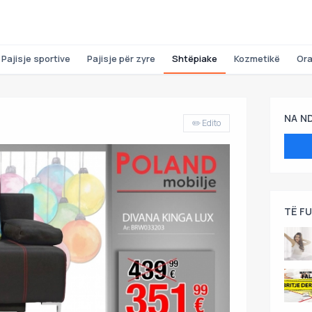
Pajisje sportive
Pajisje për zyre
Shtëpiake
Kozmetikë
Or
NA N
✏️ Edito
TË F