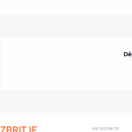
Dës
KATEGORITË