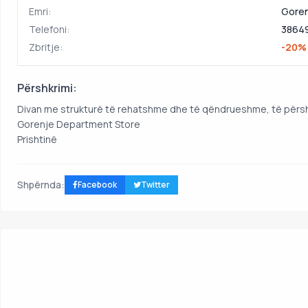
Emri:
Goren
Telefoni:
3864
Zbritje:
-20%
Përshkrimi:
Divan me strukturë të rehatshme dhe të qëndrueshme, të përs
Gorenje Department Store
Prishtinë
Shpërnda:
Facebook
Twitter