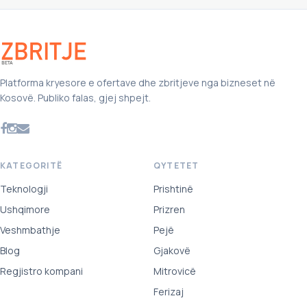
Platforma kryesore e ofertave dhe zbritjeve nga bizneset në
Kosovë. Publiko falas, gjej shpejt.
KATEGORITË
QYTETET
Teknologji
Prishtinë
Ushqimore
Prizren
Veshmbathje
Pejë
Blog
Gjakovë
Regjistro kompani
Mitrovicë
Ferizaj