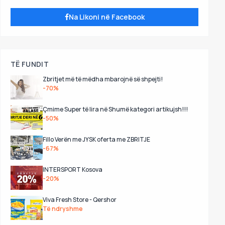
Na Likoni në Facebook
TË FUNDIT
Zbritjet më të mëdha mbarojnë së shpejti!
-70%
Çmime Super të lira në Shumë kategori artikujsh!!!
-50%
Fillo Verën me JYSK oferta me ZBRITJE
-67%
INTERSPORT Kosova
-20%
Viva Fresh Store - Qershor
Të ndryshme