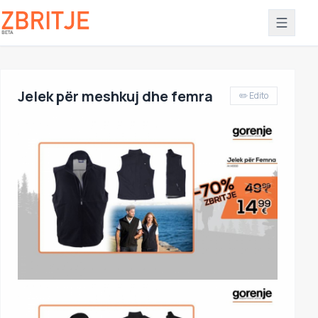
Jelek për meshkuj dhe femra
✏️ Edito