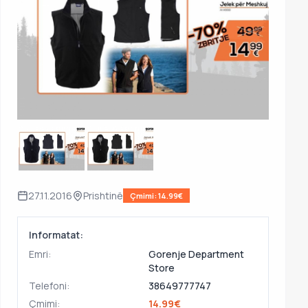
27.11.2016
Prishtinë
Çmimi: 14.99€
Informatat:
Emri:
Gorenje Department
Store
Telefoni:
38649777747
Çmimi:
14.99€