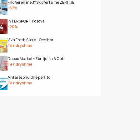
Fillo Verën me JYSK oferta me ZBRITJE
-67%
INTERSPORT Kosova
-20%
Viva Fresh Store - Qershor
Të ndryshme
Deppo Market - Zbritjet In & Out
Të ndryshme
Antarësohu dhe përfito!
Të ndryshme