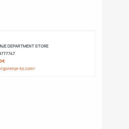
NJE DEPARTMENT STORE
9777747
00€
://gorenje-ks.com/