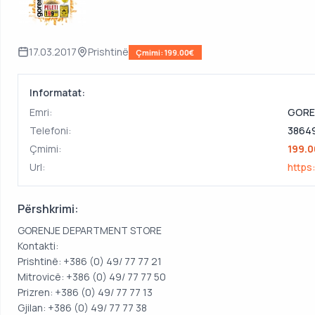
17.03.2017
Prishtinë
Çmimi: 199.00€
Informatat:
Emri:
GORE
Telefoni:
3864
Çmimi:
199.
Url:
https
Përshkrimi:
GORENJE DEPARTMENT STORE
Kontakti:
Prishtinë: +386 (0) 49/ 77 77 21
Mitrovicë: +386 (0) 49/ 77 77 50
Prizren: +386 (0) 49/ 77 77 13
Gjilan: +386 (0) 49/ 77 77 38