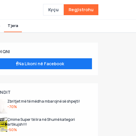
Kyçu
Regjistrohu
a
Tjera
DIQNI
Na Likoni në Facebook
UNDIT
Zbritjet më të mëdha mbarojnë së shpejti!
-70%
Çmime Super të lira në Shumë kategori
artikujsh!!!
-50%