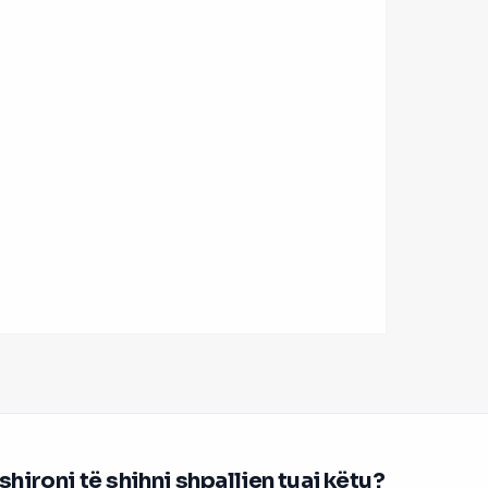
hironi të shihni shpalljen tuaj këtu?