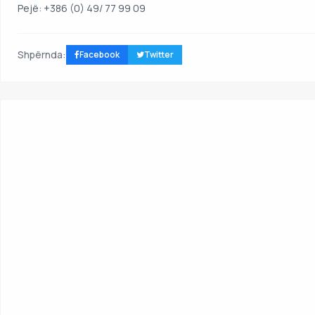
Pejë: +386 (0) 49/ 77 99 09
Shpërnda:
Facebook
Twitter