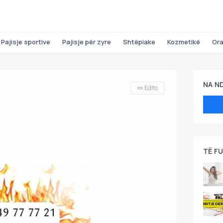
Pajisje sportive
Pajisje për zyre
Shtëpiake
Kozmetikë
Or
NA N
✏️ Edito
TË F