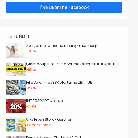
Na Likoni në Facebook
TË FUNDIT
Zbritjet më të mëdha mbarojnë së shpejti!
-70%
Çmime Super të lira në Shumë kategori artikujsh!!!
-50%
Fillo Verën me JYSK oferta me ZBRITJE
-67%
INTERSPORT Kosova
-20%
Viva Fresh Store - Qershor
Të ndryshme
Deppo Market - Zbritjet In & Out