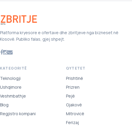
Platforma kryesore e ofertave dhe zbritjeve nga bizneset në
Kosovë. Publiko falas, gjej shpejt.
KATEGORITË
QYTETET
Teknologji
Prishtinë
Ushqimore
Prizren
Veshmbathje
Pejë
Blog
Gjakovë
Regjistro kompani
Mitrovicë
Ferizaj