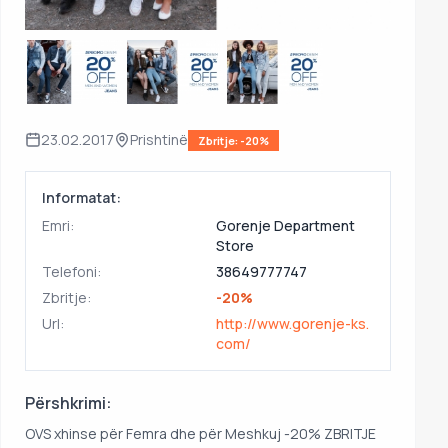
23.02.2017
Prishtinë
Zbritje: -20%
Informatat:
Emri:
Gorenje Department
Store
Telefoni:
38649777747
Zbritje:
-20%
Url:
http://www.gorenje-ks.
com/
Përshkrimi:
OVS xhinse për Femra dhe për Meshkuj -20% ZBRITJE