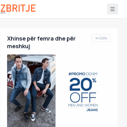
Xhinse për femra dhe për
✏️ Edito
meshkuj