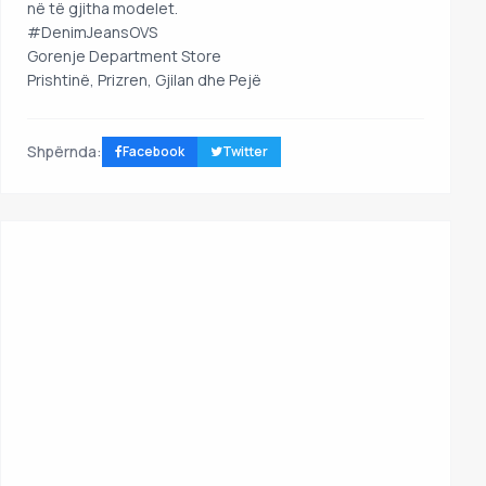
në të gjitha modelet.
#DenimJeansOVS
Gorenje Department Store
Prishtinë, Prizren, Gjilan dhe Pejë
Shpërnda:
Facebook
Twitter