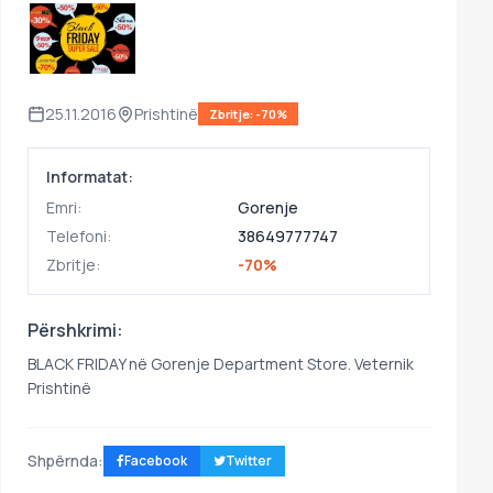
25.11.2016
Prishtinë
Zbritje: -70%
Informatat:
Emri:
Gorenje
Telefoni:
38649777747
Zbritje:
-70%
Përshkrimi:
BLACK FRIDAY në Gorenje Department Store. Veternik
Prishtinë
Shpërnda:
Facebook
Twitter