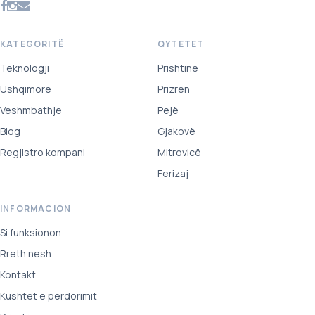
KATEGORITË
QYTETET
Teknologji
Prishtinë
Ushqimore
Prizren
Veshmbathje
Pejë
Blog
Gjakovë
Regjistro kompani
Mitrovicë
Ferizaj
INFORMACION
Si funksionon
Rreth nesh
Kontakt
Kushtet e përdorimit