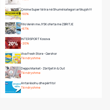
Çmime Super të lira në Shumë kategori artikujsh!!!
-50%
Fillo Verën me JYSK oferta me ZBRITJE
-67%
INTERSPORT Kosova
-20%
Viva Fresh Store - Qershor
Të ndryshme
Deppo Market - Zbritjet In & Out
Të ndryshme
Antarësohu dhe përfito!
Të ndryshme