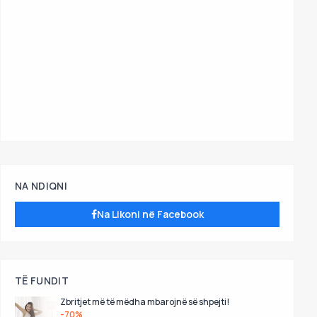
NA NDIQNI
Na Likoni në Facebook
TË FUNDIT
Zbritjet më të mëdha mbarojnë së shpejti!
-70%