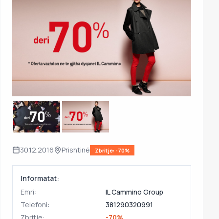
30.12.2016
Prishtinë
Zbritje: -70%
Informatat:
Emri:
IL Cammino Group
Telefoni:
381290320991
Zbritje:
-70%