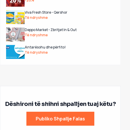
-20%
Viva Fresh Store - Qershor
Të ndryshme
Deppo Market - Zbritjet In & Out
Të ndryshme
Antarësohu dhe përfito!
Të ndryshme
Dëshironi të shihni shpalljen tuaj këtu?
Publiko Shpallje Falas