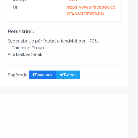
Url:
https://www.facebook.c
om/ILCammino.Ks/
Përshkrimi:
Super zbritje për festat e fundvitit deri -70%
IL Cammino Group
Albi Mall/Veternik
Shpërnda:
Facebook
Twitter