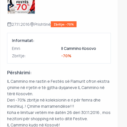
27.11.2016
Prishtinë
Zbritje: -70%
Informatat:
Emri:
Il Cammino Kosovo
Zbritje:
-70%
Përshkrimi:
IL Cammino me rastin e Festës së Flamurit ofron ekstra
çmime në rrjetin e të gjitha dyqaneve IL Cammino në
tërë Kosovën.
Deri -70% zbritje në koleksionin e ri për femra dhe
meshkuj..! Çmime marramendëse!!!
Koha e limituar vetëm me datën 26 deri 30.11.2016 , mos
hezitoni për shopping në keto ditë Festive.
IL Cammino kudo në Kosovë!