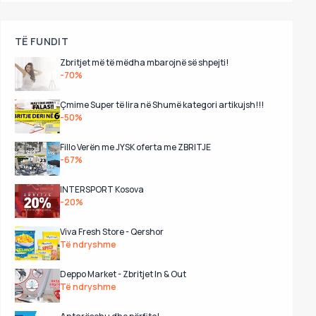
TË FUNDIT
Zbritjet më të mëdha mbarojnë së shpejti!
-70%
Çmime Super të lira në Shumë kategori artikujsh!!!
-50%
Fillo Verën me JYSK oferta me ZBRITJE
-67%
INTERSPORT Kosova
-20%
Viva Fresh Store - Qershor
Të ndryshme
Deppo Market - Zbritjet In & Out
Të ndryshme