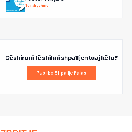
Antarësohu dhe përfito!
Të ndryshme
Dëshironi të shihni shpalljen tuaj këtu?
Publiko Shpallje Falas