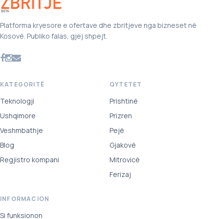
Platforma kryesore e ofertave dhe zbritjeve nga bizneset në
Kosovë. Publiko falas, gjej shpejt.
KATEGORITË
QYTETET
Teknologji
Prishtinë
Ushqimore
Prizren
Veshmbathje
Pejë
Blog
Gjakovë
Regjistro kompani
Mitrovicë
Ferizaj
INFORMACION
Si funksionon