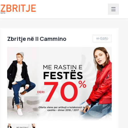
Zbritje në Il Cammino
✏️ Edito