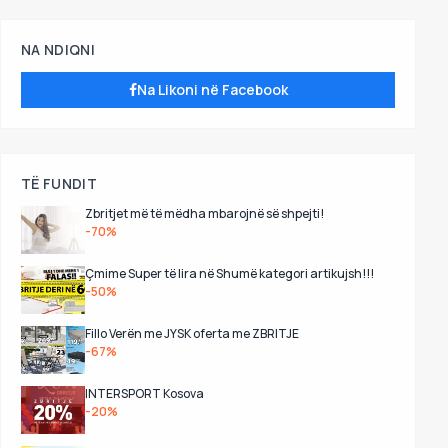
NA NDIQNI
Na Likoni në Facebook
TË FUNDIT
Zbritjet më të mëdha mbarojnë së shpejti!
-70%
Çmime Super të lira në Shumë kategori artikujsh!!!
-50%
Fillo Verën me JYSK oferta me ZBRITJE
-67%
INTERSPORT Kosova
-20%