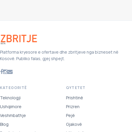
Platforma kryesore e ofertave dhe zbritjeve nga bizneset në
Kosovë. Publiko falas, gjej shpejt.
KATEGORITË
QYTETET
Teknologji
Prishtinë
Ushqimore
Prizren
Veshmbathje
Pejë
Blog
Gjakovë