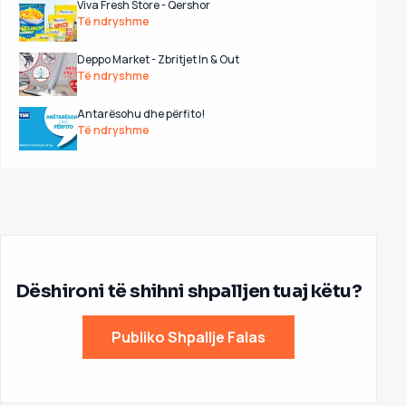
Viva Fresh Store - Qershor
Të ndryshme
Deppo Market - Zbritjet In & Out
Të ndryshme
Antarësohu dhe përfito!
Të ndryshme
Dëshironi të shihni shpalljen tuaj këtu?
Publiko Shpallje Falas