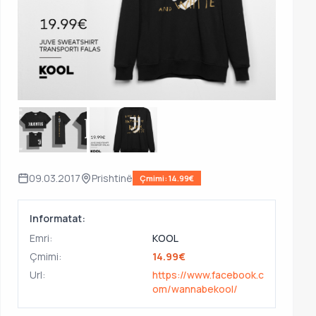
09.03.2017
Prishtinë
Çmimi: 14.99€
Informatat:
Emri:
KOOL
Çmimi:
14.99€
Url:
https://www.facebook.c
om/wannabekool/