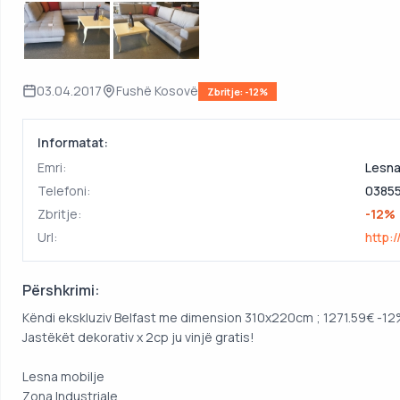
03.04.2017
Fushë Kosovë
Zbritje: -12%
Informatat:
Emri:
Lesna
Telefoni:
03855
Zbritje:
-12%
Url:
http:
Përshkrimi:
Këndi ekskluziv Belfast me dimension 310x220cm ; 1271.59€ -12%
Jastëkët dekorativ x 2cp ju vinjë gratis!
Lesna mobilje
Zona Industriale