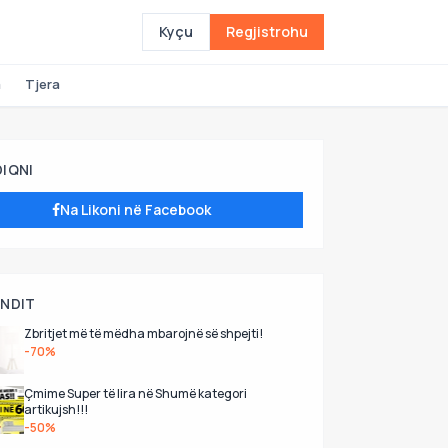
Kyçu
Regjistrohu
a
Tjera
DIQNI
Na Likoni në Facebook
UNDIT
Zbritjet më të mëdha mbarojnë së shpejti!
-70%
Çmime Super të lira në Shumë kategori
artikujsh!!!
-50%