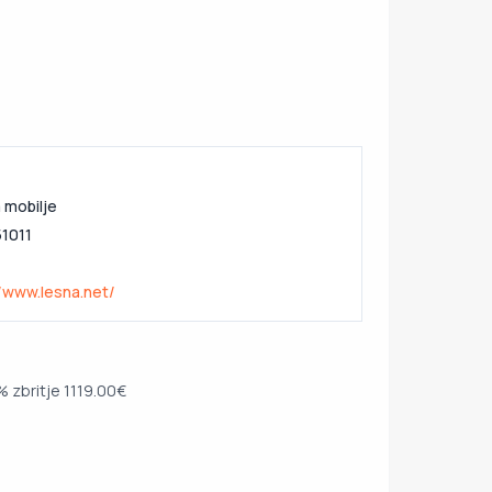
 mobilje
1011
//www.lesna.net/
 zbritje 1119.00€