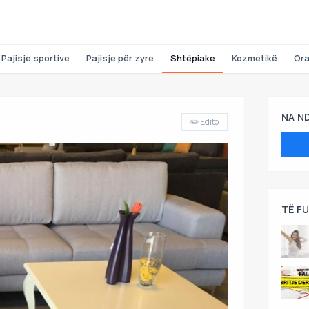
Pajisje sportive
Pajisje për zyre
Shtëpiake
Kozmetikë
Or
NA N
✏️ Edito
TË F