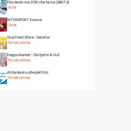
Fillo Verën me JYSK oferta me ZBRITJE
-67%
INTERSPORT Kosova
-20%
Viva Fresh Store - Qershor
Të ndryshme
Deppo Market - Zbritjet In & Out
Të ndryshme
Antarësohu dhe përfito!
Të ndryshme