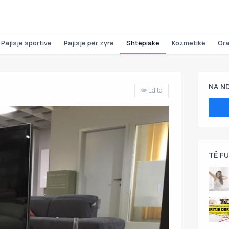
Pajisje sportive
Pajisje për zyre
Shtëpiake
Kozmetikë
Or
NA N
✏️ Edito
TË F