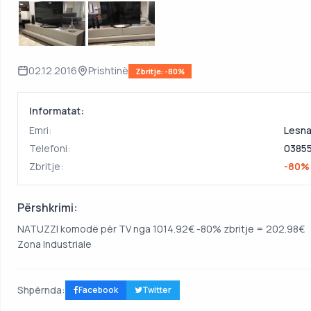
02.12.2016
Prishtinë
Zbritje: -80%
Informatat:
Emri:
Lesna
Telefoni:
03855
Zbritje:
-80%
Përshkrimi:
NATUZZI komodë për TV nga 1014.92€ -80% zbritje = 202.98€
Zona Industriale
Shpërnda:
Facebook
Twitter