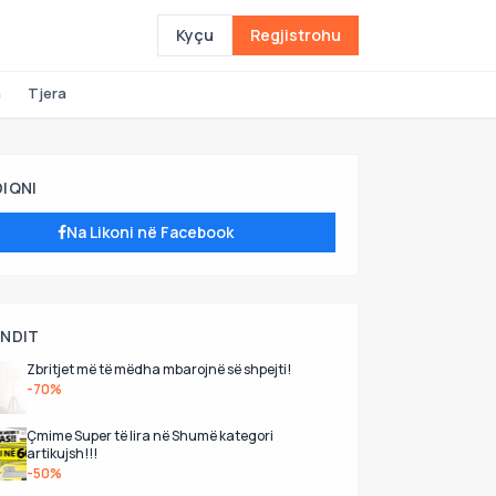
Kyçu
Regjistrohu
a
Tjera
DIQNI
Na Likoni në Facebook
UNDIT
Zbritjet më të mëdha mbarojnë së shpejti!
-70%
Çmime Super të lira në Shumë kategori
artikujsh!!!
-50%