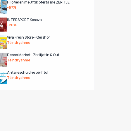
Fillo Verën me JYSK oferta me ZBRITJE
-67%
INTERSPORT Kosova
-20%
Viva Fresh Store - Qershor
Të ndryshme
Deppo Market - Zbritjet In & Out
Të ndryshme
Antarësohu dhe përfito!
Të ndryshme