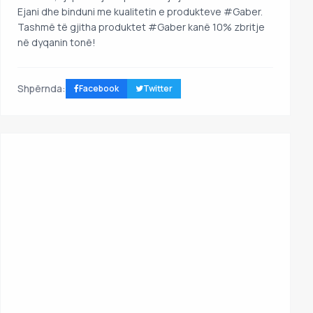
Ejani dhe binduni me kualitetin e produkteve #Gaber.
Tashmë të gjitha produktet #Gaber kanë 10% zbritje
në dyqanin tonë!
Shpërnda:
Facebook
Twitter