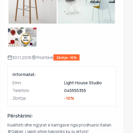
30.11.2016
Prishtinë
Zbritje: -10%
Informatat:
Emri:
Light House Studio
Telefoni:
045555355
Zbritje:
-10%
Përshkrimi:
Kualiteti dhe ngjyrat e karrigave nga prodhuesi italian
#Gaber, i japin shije hapsirës ku ju jetoni!