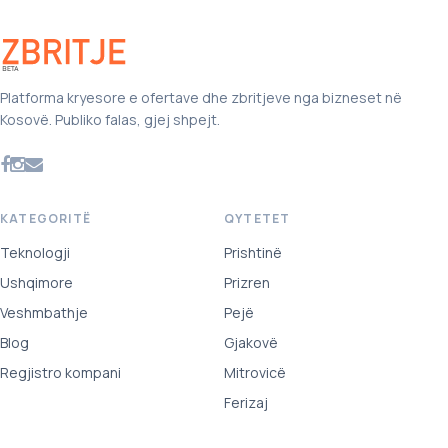
Platforma kryesore e ofertave dhe zbritjeve nga bizneset në
Kosovë. Publiko falas, gjej shpejt.
KATEGORITË
QYTETET
Teknologji
Prishtinë
Ushqimore
Prizren
Veshmbathje
Pejë
Blog
Gjakovë
Regjistro kompani
Mitrovicë
Ferizaj