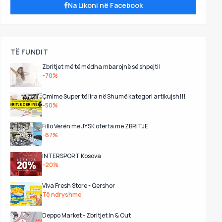
Na Likoni në Facebook
TË FUNDIT
Zbritjet më të mëdha mbarojnë së shpejti!
-70%
Çmime Super të lira në Shumë kategori artikujsh!!!
-50%
Fillo Verën me JYSK oferta me ZBRITJE
-67%
INTERSPORT Kosova
-20%
Viva Fresh Store - Qershor
Të ndryshme
Deppo Market - Zbritjet In & Out