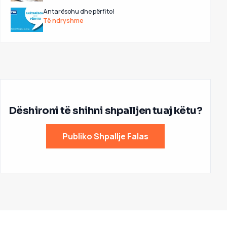
Antarësohu dhe përfito!
Të ndryshme
Dëshironi të shihni shpalljen tuaj këtu?
Publiko Shpallje Falas