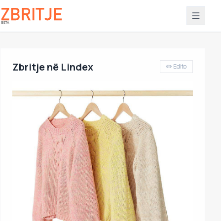
Zbritje në Lindex
✏️ Edito