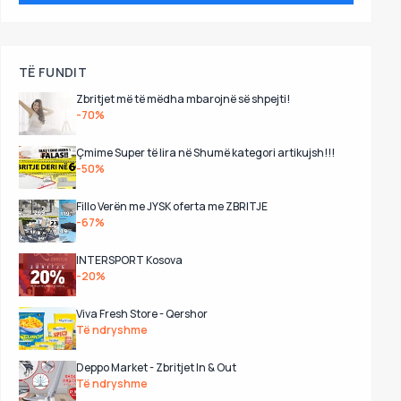
TË FUNDIT
Zbritjet më të mëdha mbarojnë së shpejti!
-70%
Çmime Super të lira në Shumë kategori artikujsh!!!
-50%
Fillo Verën me JYSK oferta me ZBRITJE
-67%
INTERSPORT Kosova
-20%
Viva Fresh Store - Qershor
Të ndryshme
Deppo Market - Zbritjet In & Out
Të ndryshme