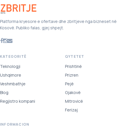
Platforma kryesore e ofertave dhe zbritjeve nga bizneset në
Kosovë. Publiko falas, gjej shpejt.
KATEGORITË
QYTETET
Teknologji
Prishtinë
Ushqimore
Prizren
Veshmbathje
Pejë
Blog
Gjakovë
Regjistro kompani
Mitrovicë
Ferizaj
INFORMACION