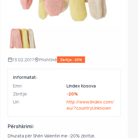
13.02.2017
Prishtinë
Zbritje: -20%
Informatat:
Emri:
Lindex Kosova
Zbritje:
-20%
Url:
http://www.lindex.com/
eu/?countryUnknown
Përshkrimi:
Dhurata për Shën Valentin me -20% zbritje.