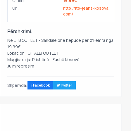
Çmimi:
19.99€
Url:
http://ltb-jeans-kosova.
com/
Përshkrimi:
Në LTB OUTLET - Sandale dhe Këpucë për #Femra nga
19.99€
Lokacioni: QT ALBI OUTLET
Magjistralja: Prishtinë - Fushë Kosovë
Ju mirëpresim
Shpërnda:
Facebook
Twitter