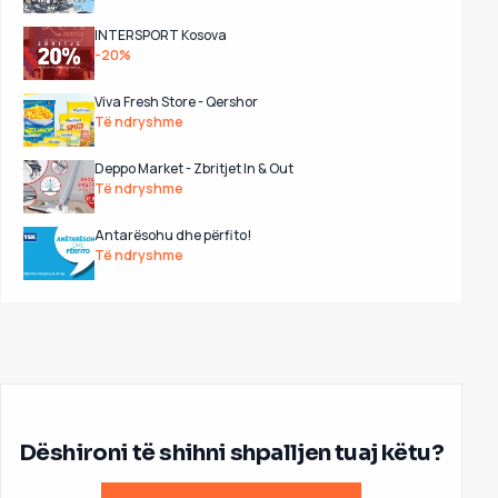
INTERSPORT Kosova
-20%
Viva Fresh Store - Qershor
Të ndryshme
Deppo Market - Zbritjet In & Out
Të ndryshme
Antarësohu dhe përfito!
Të ndryshme
Dëshironi të shihni shpalljen tuaj këtu?