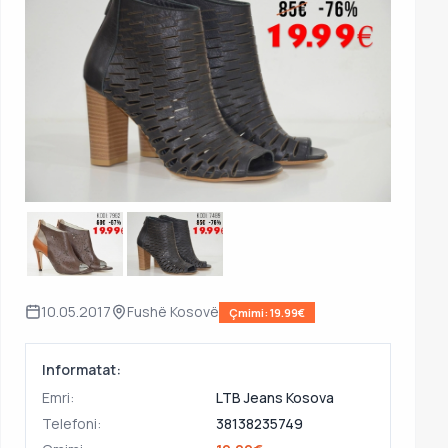
10.05.2017
Fushë Kosovë
Çmimi: 19.99€
Informatat:
Emri:
LTB Jeans Kosova
Telefoni:
38138235749