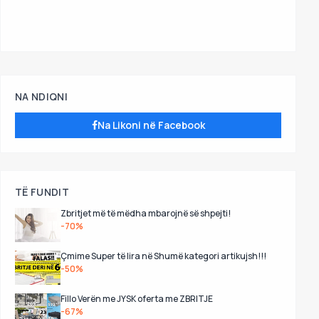
NA NDIQNI
Na Likoni në Facebook
TË FUNDIT
Zbritjet më të mëdha mbarojnë së shpejti!
-70%
Çmime Super të lira në Shumë kategori artikujsh!!!
-50%
Fillo Verën me JYSK oferta me ZBRITJE
-67%