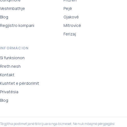
Veshmbathje
Pejë
Blog
Gjakovë
Regjistro kompani
Mitrovicë
Ferizaj
INFORMACION
Si funksionon
Rreth nesh
Kontakt
Kushtet e përdorimit
Privatësia
Blog
Të gjitha postimet janë të krijuara nga bizneset. Ne nuk mbajmë përgjegjësi