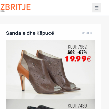
Sandale dhe Këpucë
✏️ Edito