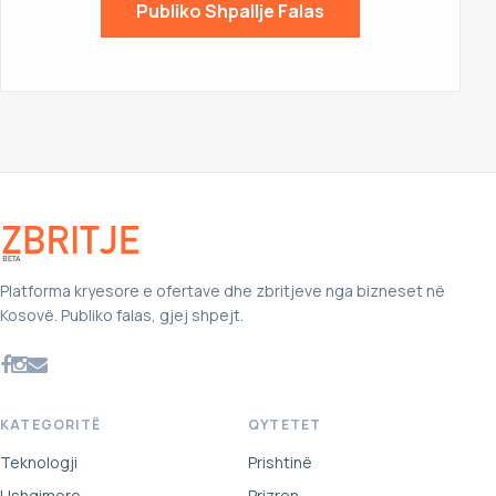
Publiko Shpallje Falas
Platforma kryesore e ofertave dhe zbritjeve nga bizneset në
Kosovë. Publiko falas, gjej shpejt.
KATEGORITË
QYTETET
Teknologji
Prishtinë
Ushqimore
Prizren