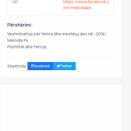
Url:
https://www.facebook.c
om/melodiapx
Përshkrimi:
Veshmbathje për femra dhe meshkuj deri në -20%!
Melodia Px
Prishtinë dhe Ferizaj
Shpërnda:
Facebook
Twitter