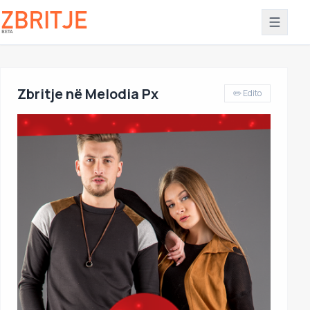
Zbritje në Melodia Px
✏️ Edito