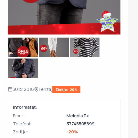
30.12.2016
Ferizaj
Zbritje: -20%
Informatat:
Emri:
Melodia Px
Telefoni:
37745505599
Zbritje:
-20%