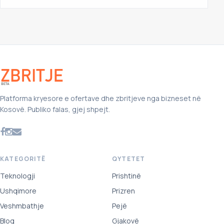
Platforma kryesore e ofertave dhe zbritjeve nga bizneset në
Kosovë. Publiko falas, gjej shpejt.
KATEGORITË
QYTETET
Teknologji
Prishtinë
Ushqimore
Prizren
Veshmbathje
Pejë
Blog
Gjakovë