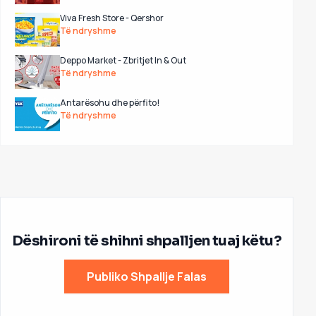
Viva Fresh Store - Qershor
Të ndryshme
Deppo Market - Zbritjet In & Out
Të ndryshme
Antarësohu dhe përfito!
Të ndryshme
Dëshironi të shihni shpalljen tuaj këtu?
Publiko Shpallje Falas