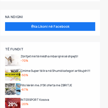
NA NDIQNI
Na Likoni në Facebook
TË FUNDIT
Zbritjet më të mëdha mbarojnë së shpejti!
-70%
Çmime Super të lira në Shumë kategori artikujsh!!!
-50%
Fillo Verën me JYSK oferta me ZBRITJE
-67%
INTERSPORT Kosova
-20%