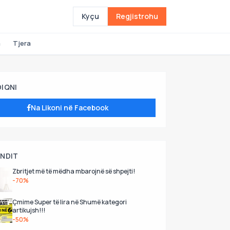
Kyçu
Regjistrohu
a
Tjera
DIQNI
Na Likoni në Facebook
UNDIT
Zbritjet më të mëdha mbarojnë së shpejti!
-70%
Çmime Super të lira në Shumë kategori
artikujsh!!!
-50%