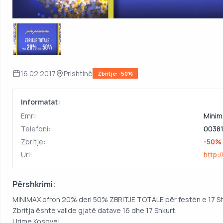
16.02.2017
Prishtinë
Zbritje: -50%
Informatat:
Emri:
Minim
Telefoni:
0038
Zbritje:
-50%
Url:
http:
Përshkrimi:
MINIMAX ofron 20% deri 50% ZBRITJE TOTALE për festën e 17 Shk
Zbritja është valide gjatë datave 16 dhe 17 Shkurt.
Urime Kosovë!