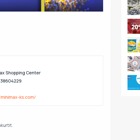
ax Shopping Center
138604229
//minimax-ks.com/
urtit.