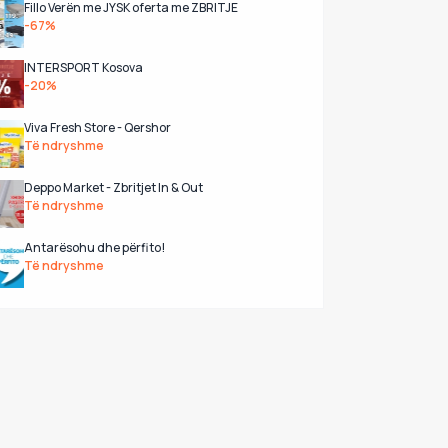
Fillo Verën me JYSK oferta me ZBRITJE
-67%
INTERSPORT Kosova
-20%
Viva Fresh Store - Qershor
Të ndryshme
Deppo Market - Zbritjet In & Out
Të ndryshme
Antarësohu dhe përfito!
Të ndryshme