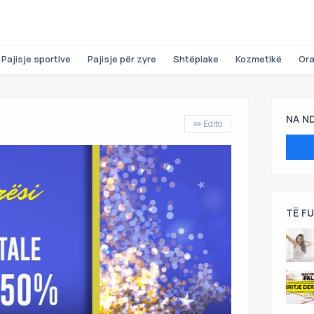
Pajisje sportive
Pajisje për zyre
Shtëpiake
Kozmetikë
Or
NA N
✏️ Edito
TË F