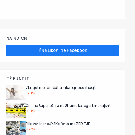
NA NDIQNI
Na Likoni në Facebook
TË FUNDIT
Zbritjet më të mëdha mbarojnë së shpejti!
-70%
Çmime Super të lira në Shumë kategori artikujsh!!!
-50%
Fillo Verën me JYSK oferta me ZBRITJE
-67%