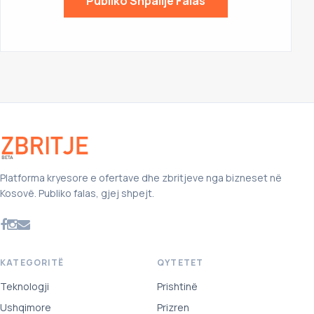
Publiko Shpallje Falas
Platforma kryesore e ofertave dhe zbritjeve nga bizneset në
Kosovë. Publiko falas, gjej shpejt.
KATEGORITË
QYTETET
Teknologji
Prishtinë
Ushqimore
Prizren