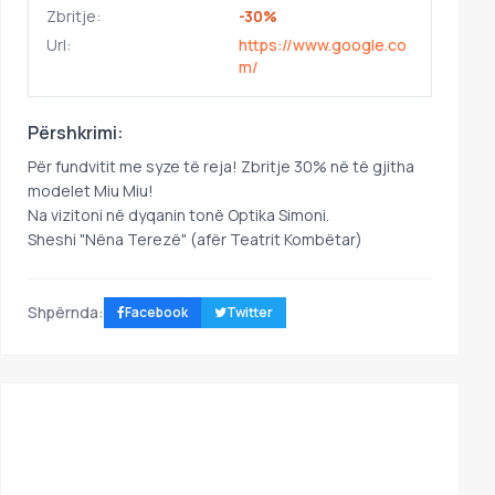
Zbritje:
-30%
Url:
https://www.google.co
m/
Përshkrimi:
Për fundvitit me syze të reja! Zbritje 30% në të gjitha
modelet Miu Miu!
Na vizitoni në dyqanin tonë Optika Simoni.
Sheshi "Nëna Terezë" (afër Teatrit Kombëtar)
Shpërnda:
Facebook
Twitter