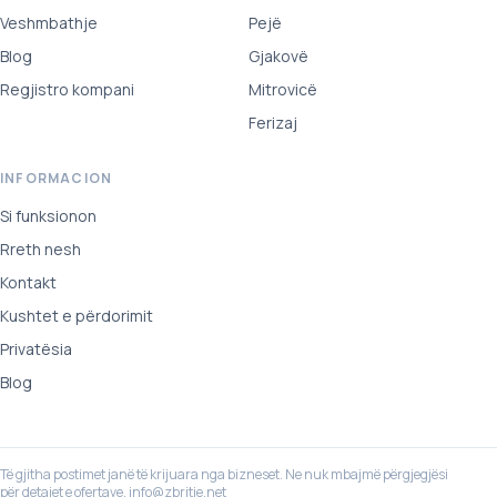
Veshmbathje
Pejë
Blog
Gjakovë
Regjistro kompani
Mitrovicë
Ferizaj
INFORMACION
Si funksionon
Rreth nesh
Kontakt
Kushtet e përdorimit
Privatësia
Blog
Të gjitha postimet janë të krijuara nga bizneset. Ne nuk mbajmë përgjegjësi
për detajet e ofertave.
info@zbritje.net