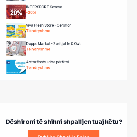
INTERSPORT Kosova
-20%
Viva Fresh Store - Qershor
Të ndryshme
Deppo Market - Zbritjet In & Out
Të ndryshme
Antarësohu dhe përfito!
Të ndryshme
Dëshironi të shihni shpalljen tuaj këtu?