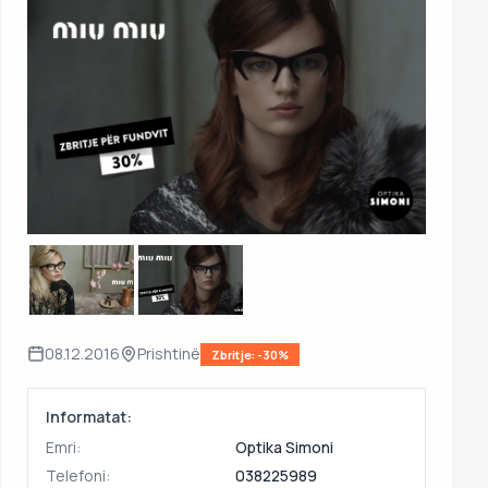
08.12.2016
Prishtinë
Zbritje: -30%
Informatat:
Emri:
Optika Simoni
Telefoni:
038225989