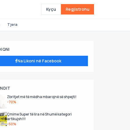
Kyçu
Regjistrohu
a
Tjera
DIQNI
Na Likoni në Facebook
UNDIT
Zbritjet më të mëdha mbarojnë së shpejti!
-70%
Çmime Super të lira në Shumë kategori
artikujsh!!!
-50%