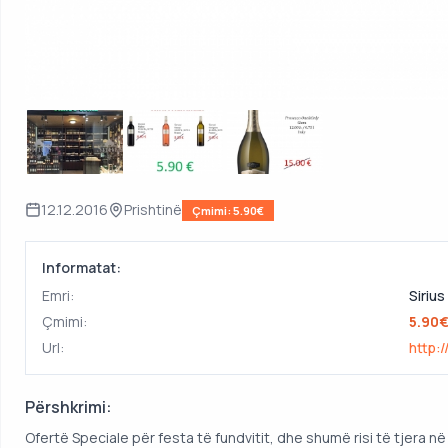
12.12.2016
Prishtinë
Çmimi: 5.90€
Informatat:
Emri:
Siriu
Çmimi:
5.90
Url:
http:
Përshkrimi:
Ofertë Speciale për festa të fundvitit, dhe shumë risi të tjera në 