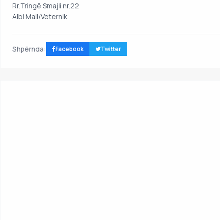
Rr.Tringë Smajli nr.22
Albi Mall/Veternik
Shpërnda:
Facebook
Twitter