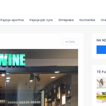
Pajisje sportive
Pajisje për zyre
Shtëpiake
Kozmetikë
Or
NA N
✏️ Edito
TË F