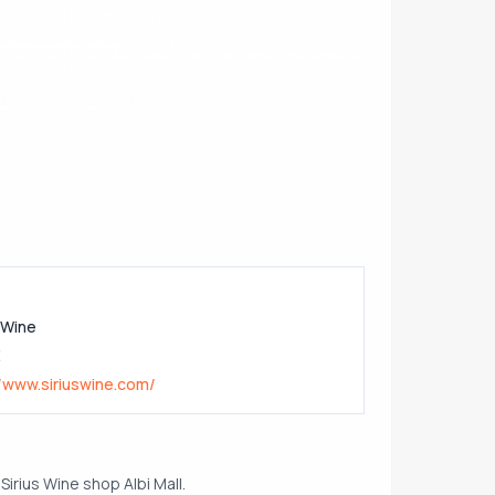
s Wine
€
//www.siriuswine.com/
Sirius Wine shop Albi Mall.