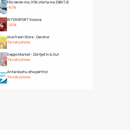
Fillo Verën me JYSK oferta me ZBRITJE
-67%
INTERSPORT Kosova
-20%
Viva Fresh Store - Qershor
Të ndryshme
Deppo Market - Zbritjet In & Out
Të ndryshme
Antarësohu dhe përfito!
Të ndryshme